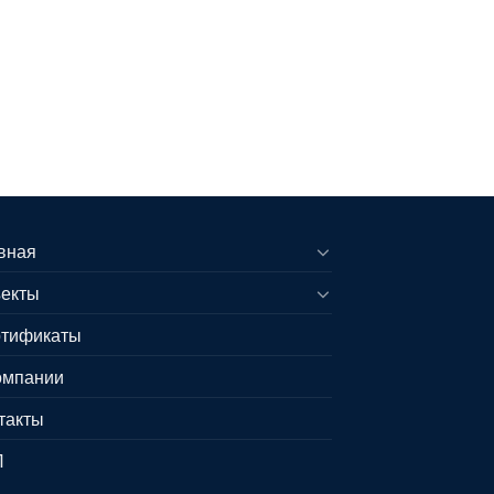
вная
екты
тификаты
омпании
такты
Л