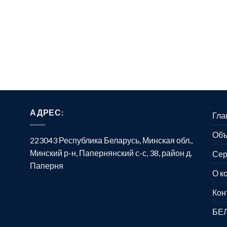
АДРЕС:
Гла
Объ
223043 Республика Беларусь, Минская обл.,
Минский р-н, Папернянский с-с, 38, район д.
Сер
Паперня
О к
Кон
БЕ