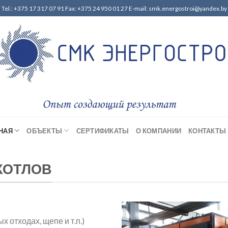
Tel.: +375 17 317 07 91 Fax: +375 24 950 01 27 E-mail: smk.energostroi@yandex.by
НАЯ
ОБЪЕКТЫ
СЕРТИФИКАТЫ
О КОМПАНИИ
КОНТАКТЫ
КОТЛОВ
х отходах, щепе и т.п.)