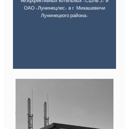
неэффективных котельных «СШ№ 3» и
ОАО «Лунинецлес» в г. Микашевичи
Лунинецкого района»