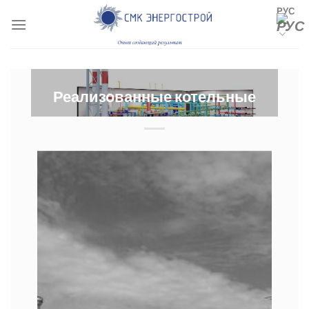
Skip
РУС
to
content
Реализованные котельные