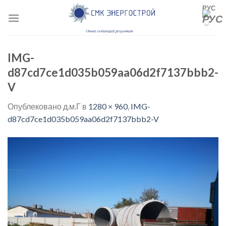
Skip
РУС
to
content
IMG-
d87cd7ce1d035b059aa06d2f7137bbb2-
V
Опублековано
д.м.Г
в
1280 × 960
,
IMG-
d87cd7ce1d035b059aa06d2f7137bbb2-V